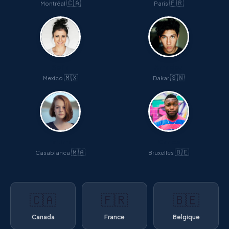
🇨🇦
🇫🇷
Montréal
Paris
Sofia
Amadou
🇲🇽
🇸🇳
Mexico
Dakar
Fatima
Carlos
🇲🇦
🇧🇪
Casablanca
Bruxelles
🇨🇦
🇫🇷
🇧🇪
Canada
France
Belgique