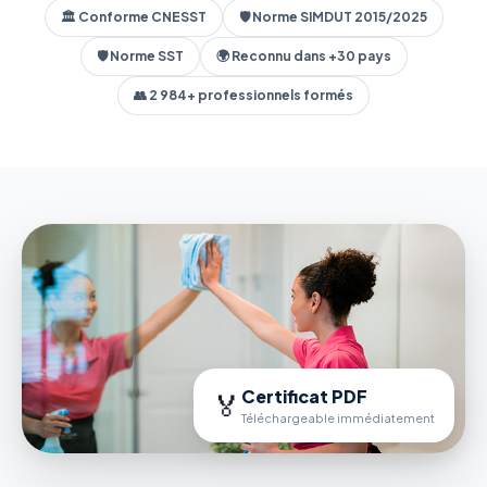
🏛️ Conforme CNESST
🛡️ Norme SIMDUT 2015/2025
🛡️ Norme SST
🌍 Reconnu dans +30 pays
👥 2 984+ professionnels formés
Certificat PDF
🏅
Téléchargeable immédiatement