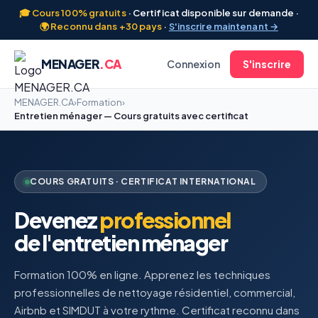
🎓 Cours 100% gratuits
· Certificat disponible sur demande ·
🌍 Reconnu dans +30 pays
·
S'inscrire maintenant →
MENAGER
.CA
Connexion
S'inscrire
MENAGER.CA
›
Formation
›
Entretien ménager — Cours gratuits avec certificat
COURS GRATUITS · CERTIFICAT INTERNATIONAL
Devenez
professionnel
de l'entretien ménager
Formation 100% en ligne. Apprenez les techniques
professionnelles de nettoyage résidentiel, commercial,
Airbnb et SIMDUT à votre rythme. Certificat reconnu dans