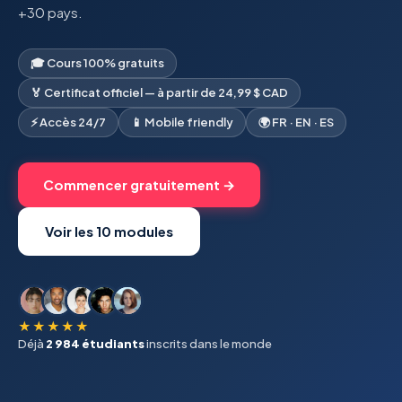
+30 pays.
🎓 Cours 100% gratuits
🏅 Certificat officiel — à partir de 24,99 $ CAD
⚡ Accès 24/7
📱 Mobile friendly
🌍 FR · EN · ES
Commencer gratuitement →
Voir les 10 modules
★★★★★
Déjà
2 984 étudiants
inscrits dans le monde