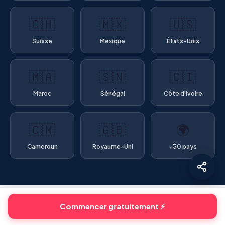
🇨🇭
🇲🇽
🇺🇸
Suisse
Mexique
États-Unis
🇲🇦
🇸🇳
🇨🇮
Maroc
Sénégal
Côte d'Ivoire
🇨🇲
🇬🇧
🌍
Cameroun
Royaume-Uni
+30 pays
Commencer gratuitement ⚡
INSCRIPTION GRATUITE