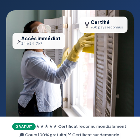
Certifié
🏅
+30 pays reconnus
Accès immédiat
⚡
24h/24 · 7j/7
|
★★★★★ Certificat reconnu mondialement
GRATUIT
|
|
🎓 Cours 100% gratuits
🏅 Certificat sur demande